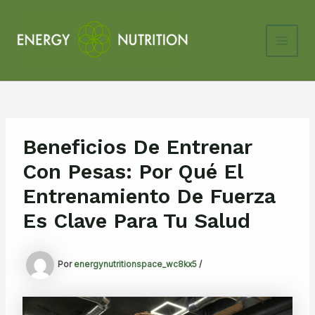
Ir
al
contenido
Main
Men
Beneficios De Entrenar
Con Pesas: Por Qué El
Entrenamiento De Fuerza
Es Clave Para Tu Salud
Por
energynutritionspace_wc8kx5
/