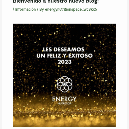
Bienvenido a nuestro nuevo blog!
/
Información
/ By
energynutritionspace_wc8kx5