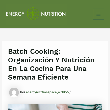
Ir
al
contenido
Main
Men
Batch Cooking:
Organización Y Nutrición
En La Cocina Para Una
Semana Eficiente
Por
energynutritionspace_wc8kx5
/