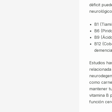
déficit pue
neurológico
B1 (Tiami
B6 (Pirid
B9 (Ácido
B12 (Coba
demencia
Estudios ha
relacionada
neurodegene
como carnes
mantener t
vitamina B 
función cer