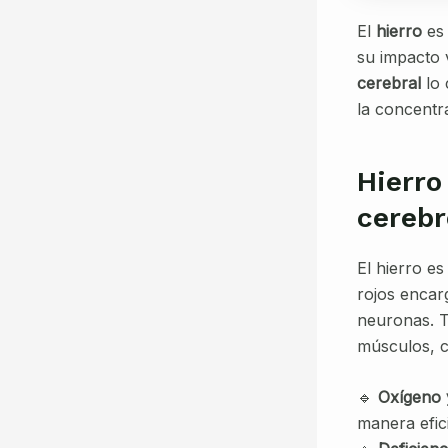
El
hierro
es 
su impacto 
cerebral
lo 
la concentra
Hierro
cerebr
El hierro e
rojos encar
neuronas. T
músculos, c
🔹
Oxígeno y
manera efici