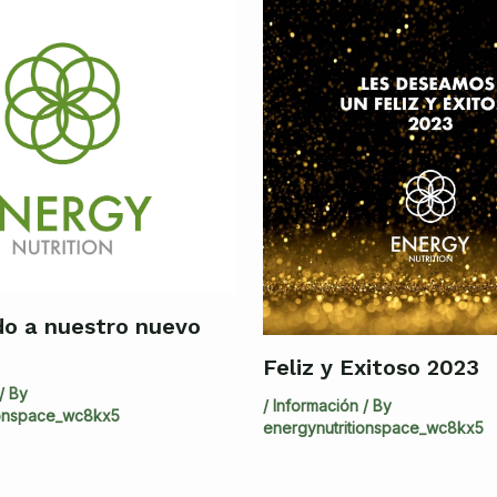
do a nuestro nuevo
Feliz y Exitoso 2023
/ By
/
Información
/ By
ionspace_wc8kx5
energynutritionspace_wc8kx5