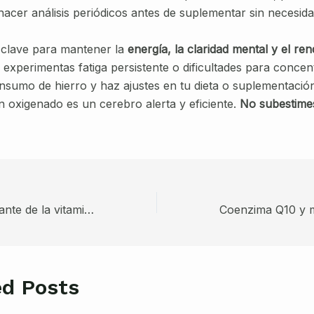
hacer análisis periódicos antes de suplementar sin necesida
clave para mantener la
energía, la claridad mental y el re
 experimentas fatiga persistente o dificultades para concen
onsumo de hierro y haz ajustes en tu dieta o suplementació
n oxigenado es un cerebro alerta y eficiente.
No subestime
El poder antioxidante de la vitamina E: protección celular en tiempos de estrés oxidativo
ed Posts