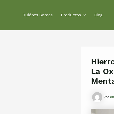
Ir
al
Quiénes Somos
Productos
Blog
contenido
Hierr
La Ox
Menta
Por
en