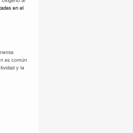
e oxígeno al
tades en el
anemia
ión es común
ividad y la