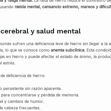
ia y fatiga mental:
La falta de hierro reduce el suministro d
ausando
niebla mental, cansancio extremo, mareos y dificul
 cerebral y salud mental
onas sufren una deficiencia leve de hierro sin llegar a la 
da, lo que se conoce como
anemia subclínica
. Esta condic
jas en hierro y puede afectar el estado de ánimo, la product
l estrés.
e deficiencia de hierro:
 persistente sin razón aparente.
d para concentrarse y pérdida de memoria.
idad y cambios de humor.
de cabeza frecuentes.