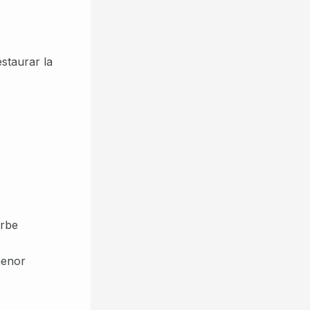
estaurar la
orbe
menor