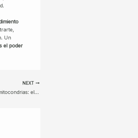
d.
ndimiento
trarte,
n. Un
s el poder
NEXT
Coenzima Q10 y mitocondrias: el vínculo entre energía celular y longevidad