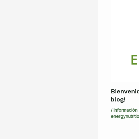
Bienveni
blog!
/
Información
energynutrit