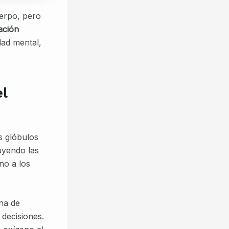
uerpo, pero
ación
dad mental,
el
os glóbulos
uyendo las
no a los
na de
 decisiones.