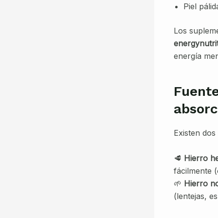
Piel páli
Los supleme
energynutri
energía ment
Fuente
absorc
Existen dos 
🥩
Hierro h
fácilmente (
🌱
Hierro n
(lentejas, e