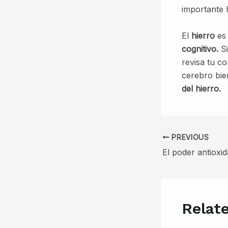
importante 
El
hierro
es 
cognitivo.
Si
revisa tu c
cerebro bie
del hierro.
Post
PREVIOUS
navigation
Relat