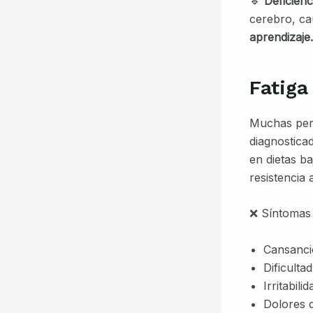
🔹
Deficienc
cerebro, c
aprendizaje.
Fatiga
Muchas pers
diagnostica
en dietas ba
resistencia a
❌ Síntomas d
Cansancio
Dificulta
Irritabil
Dolores 