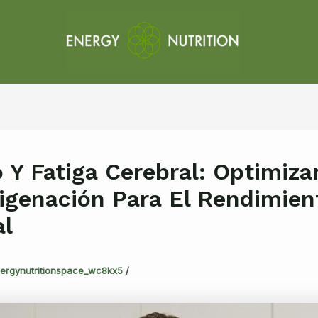
o Y Fatiga Cerebral: Optimiz
igenación Para El Rendimien
l
ergynutritionspace_wc8kx5
/