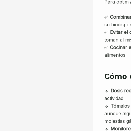
Para optimi
✅
Combinar
su biodispon
✅
Evitar el 
toman al mi
✅
Cocinar e
alimentos.
Cómo o
🔹
Dosis re
actividad.
🔹
Tómalos 
aunque algu
molestias gá
🔹
Monitorea