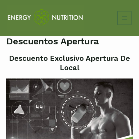
Ir
al
contenido
Main
Men
Descuentos Apertura
Descuento Exclusivo Apertura De
Local