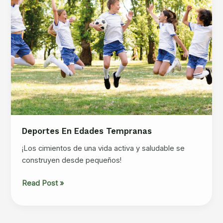
Deportes En Edades Tempranas
¡Los cimientos de una vida activa y saludable se
construyen desde pequeños!
Deportes
Read Post »
en
edades
tempranas