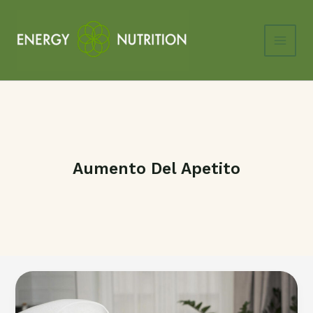
Ir
al
contenido
Main
Men
Aumento Del Apetito