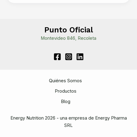
de
sueño:
Un
enemigo
Punto Oficial
silencioso
Montevideo 846, Recoleta
para
tu
salud
y
bienestar
Quiénes Somos
Productos
Blog
Energy Nutrition 2026 - una empresa de Energy Pharma
SRL