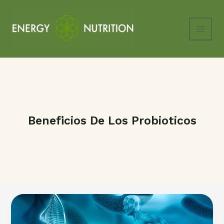
Ir
al
contenido
Main
Men
Beneficios De Los Probioticos