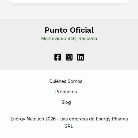
que
bacterias,
tus
aliados
Punto Oficial
para
Montevideo 846, Recoleta
una
vida
saludable
Quiénes Somos
Productos
Blog
Energy Nutrition 2026 - una empresa de Energy Pharma
SRL