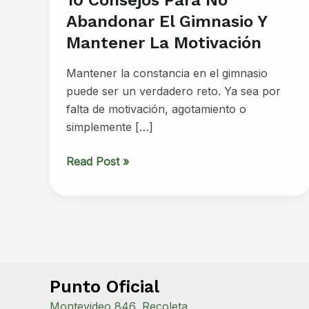
Abandonar El Gimnasio Y
Mantener La Motivación
Mantener la constancia en el gimnasio
puede ser un verdadero reto. Ya sea por
falta de motivación, agotamiento o
simplemente […]
10
Read Post »
Consejos
para
No
Abandonar
el
Gimnasio
Punto Oficial
y
Mantener
Montevideo 846, Recoleta