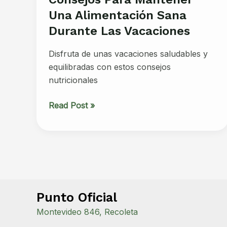
Una Alimentación Sana
Durante Las Vacaciones
Disfruta de unas vacaciones saludables y
equilibradas con estos consejos
nutricionales
Consejos
Read Post »
para
mantener
una
alimentación
sana
durante
Punto Oficial
las
vacaciones
Montevideo 846, Recoleta