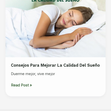
Consejos Para Mejorar La Calidad Del Sueño
Duerme mejor, vive mejor
Consejos
Read Post »
para
mejorar
la
calidad