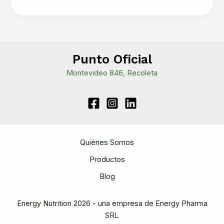
Evitar
el
Sobreentrenamiento
y
Escuchar
Punto Oficial
a
Montevideo 846, Recoleta
Tu
Cuerpo:
La
Clave
para
un
Quiénes Somos
Progreso
Productos
Sostenible
Blog
Energy Nutrition 2026 - una empresa de Energy Pharma
SRL