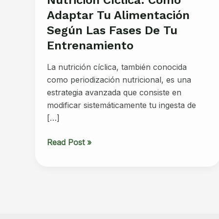
Adaptar Tu Alimentación
Según Las Fases De Tu
Entrenamiento
La nutrición cíclica, también conocida
como periodización nutricional, es una
estrategia avanzada que consiste en
modificar sistemáticamente tu ingesta de
[…]
Nutrición
Read Post »
cíclica:
Cómo
adaptar
tu
alimentación
según