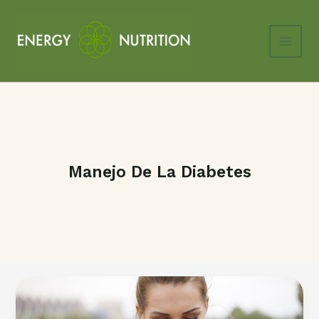
Ir
al
contenido
Main
Men
Manejo De La Diabetes