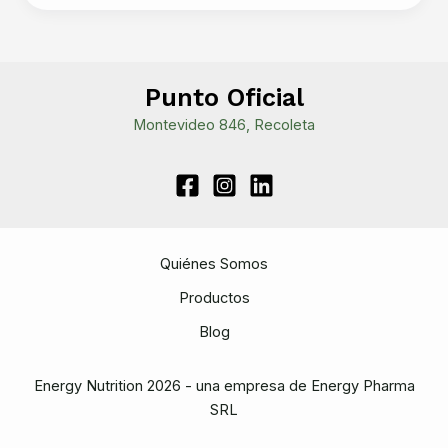
Deporte:
Consejos
y
Recomendaciones
Punto Oficial
Prácticas
Montevideo 846, Recoleta
Quiénes Somos
Productos
Blog
Energy Nutrition 2026 - una empresa de Energy Pharma
SRL