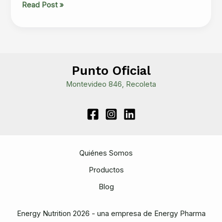
¿Jugo
Read Post »
de
remolacha:
un
suplemento
adecuado
Punto Oficial
para
Montevideo 846, Recoleta
la
recuperación
metabólica
después
de
un
Quiénes Somos
maratón?
Productos
Blog
Energy Nutrition 2026 - una empresa de Energy Pharma