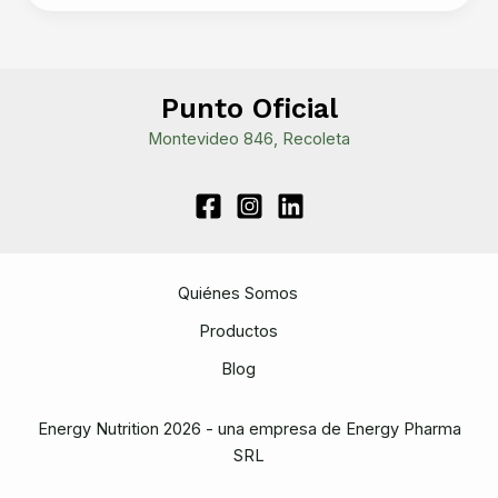
Entre
la
Salud
Mental
Punto Oficial
y
Montevideo 846, Recoleta
el
Ejercicio
Físico:
Un
Vínculo
Indisoluble
Quiénes Somos
Productos
Blog
Energy Nutrition 2026 - una empresa de Energy Pharma
SRL