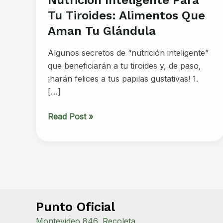
Tu Tiroides: Alimentos Que
Aman Tu Glándula
Algunos secretos de “nutrición inteligente”
que beneficiarán a tu tiroides y, de paso,
¡harán felices a tus papilas gustativas! 1.
[…]
Nutrición
Read Post »
Inteligente
para
tu
Tiroides:
Alimentos
que
Punto Oficial
Aman
tu
Montevideo 846, Recoleta