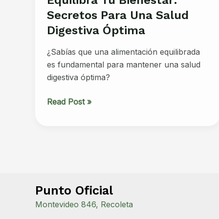
Secretos Para Una Salud
Digestiva Óptima
¿Sabías que una alimentación equilibrada
es fundamental para mantener una salud
digestiva óptima?
Equilibra
Read Post »
tu
bienestar:
secretos
para
una
salud
Punto Oficial
digestiva
óptima
Montevideo 846, Recoleta